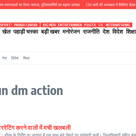
्थाओं का लिया जायजा, पुलिसकर्मियों का बढ़ाया उत्साह
CM धामी की अध्यक्षता में कैबिनेट बैठक खत्म, 15 प
SPORTS
PAHADI-CHASKA
BIG-NEWS
ENTERTAINMENT
POLITICS
COUNTRY
INTERNATIONAL
खेल
पहाड़ी चस्का
बड़ी खबर
मनोरंजन
राजनीति
देश
विदेश
शिक्षा
देश
विदेश
शिक्षा
n dm action
वररेटिंग करने वालों में मची खलबली
यी। डीएम के निर्देश पर जनपद में एक साथ बडे़ पैमाने पर छापेमारी चली। जिलाधिकारी सविन बं