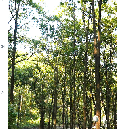
ौरान
 के