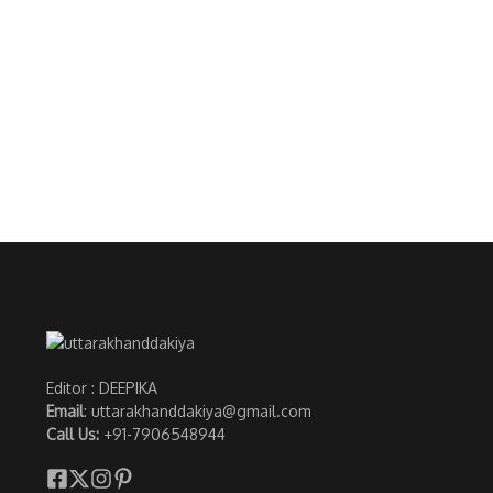
Editor : DEEPIKA
Email
: uttarakhanddakiya@gmail.com
Call Us:
+91-7906548944