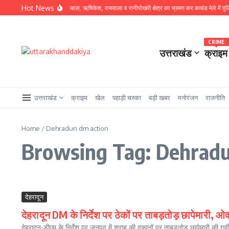
Skip to content
Hot News
पर उतरे SSP प्रमेंद्र डोबाल, ऋषिकेश, रायवाला व रानीपोखरी क्षेत्र का भ्रमण कर कावंड मेले में पुलिस व्यवस
CRIME
उत्तराखंड
क्राइम
उत्तराखंड
क्राइम
खेल
पहाड़ी चस्का
बड़ी खबर
मनोरंजन
राजनीति
Home
/
Dehradun dm action
Browsing Tag: Dehradu
देहरादून
देहरादून DM के निर्देश पर ठेकों पर ताबड़तोड़ छापेमारी, ओ
देहरादून-डीएम के निर्देश पर जनपद में शराब की दुकानों पर ताबड़तोड छापेमारी की ग