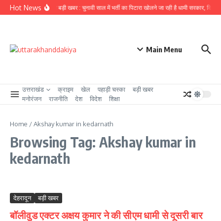
Skip to content
Hot News
उत्तराखंड से बड़ी खबर : चुनावी साल में भर्ती का पिटारा खोलने जा रही है धामी सरकार, दिसंबर 
Main Menu
उत्तराखंड
क्राइम
खेल
पहाड़ी चस्का
बड़ी खबर
मनोरंजन
राजनीति
देश
विदेश
शिक्षा
Home
/
Akshay kumar in kedarnath
Browsing Tag: Akshay kumar in
kedarnath
देहरादून
बड़ी खबर
बॉलीवुड एक्टर अक्षय कुमार ने की सीएम धामी से दूसरी बार‌