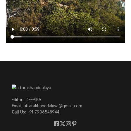
Editor : DEEPIKA
Email
: uttarakhanddakiya@gmail.com
Call Us:
+91-7906548944