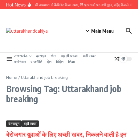
Skip to content
Hot News
CM धामी की अध्यक्षता में कैबिनेट बैठक खत्म, 15 प्रस्तावों पर लगी मुहर, पढ़िए फैसले डीटेल से
Main Menu
उत्तराखंड
क्राइम
खेल
पहाड़ी चस्का
बड़ी खबर
मनोरंजन
राजनीति
देश
विदेश
शिक्षा
Home
/
Uttarakhand job breaking
Browsing Tag: Uttarakhand job
breaking
देहरादून
बड़ी खबर
बेरोजगार युवाओं के लिए अच्छी खबर, निकलने वाली है इन