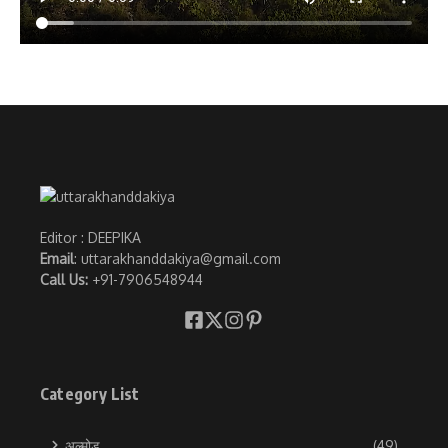
Editor : DEEPIKA
Email
: uttarakhanddakiya@gmail.com
Call Us:
+91-7906548944
Category List
अल्मोड़
(49)