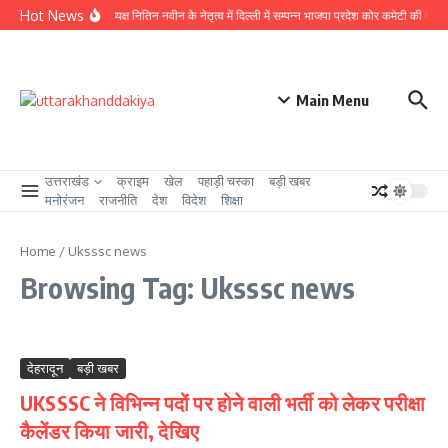
Skip to content
Hot News
राष्ट्रीय अध्यक्ष नितिन नवीन के नेतृत्व में दिल्ली में सम्पन्न भाजपा प्रदेश कोर कमेटी की बैठक म
Main Menu
उत्तराखंड
क्राइम
खेल
पहाड़ी चस्का
बड़ी खबर
मनोरंजन
राजनीति
देश
विदेश
शिक्षा
Home
/
Uksssc news
Browsing Tag: Uksssc news
देहरादून
बड़ी खबर
UKSSSC ने विभिन्न पदों पर होने वाली भर्ती को लेकर परीक्षा
कैलेंडर किया जारी, देखिए